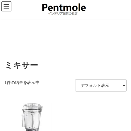
コ
ナ
ン
ビ
テ
ゲ
ン
ー
ツ
シ
へ
ョ
ス
ン
キ
に
ッ
移
プ
動
ミキサー
1件の結果を表示中