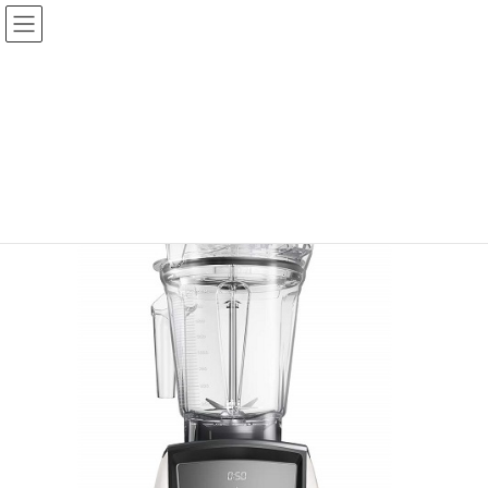
コ
ナ
ン
ビ
テ
ゲ
ン
ー
ツ
シ
へ
ョ
ス
ン
キ
に
ッ
移
プ
動