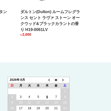
スタン
ダルトン(Dulton) ルームフレグラ
ス
ンス セント ラヴァ ストーン オー
クウッド&ブラックカラントの香
り H19-0061LV
2,000
¥
2026年 8月
日
月
火
水
木
金
土
1
2
3
4
5
6
7
8
9
10
11
12
13
14
15
16
17
18
19
20
21
22