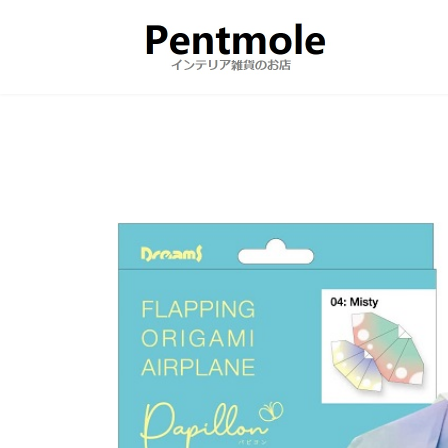
コ
ナ
ン
ビ
テ
ゲ
ン
ー
ツ
シ
へ
ョ
ス
ン
キ
に
ッ
移
プ
動