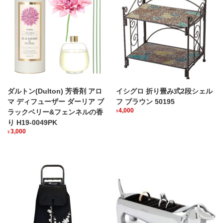
ダルトン(Dulton) 芳香剤 アロ
イシグロ 折り畳み式2段シェル
マ ディフューザー ダーリア ブ
フ ブラウン 50195
4,000
ラックベリー&フェンネルの香
¥
り H19-0049PK
3,000
¥